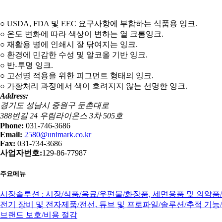
○ USDA, FDA 및 EEC 요구사항에 부합하는 식품용 잉크.
○ 온도 변화에 따라 색상이 변하는 열 크롬잉크.
○ 재활용 병에 인쇄시 잘 닦여지는 잉크.
○ 환경에 민감한 수성 및 알코올 기반 잉크.
○ 반-투명 잉크.
○ 고선명 적용을 위한 피그먼트 형태의 잉크.
○ 가황처리 과정에서 색이 흐려지지 않는 선명한 잉크.
Address:
경기도 성남시 중원구 둔촌대로
388번길 24 우림라이온스 3차 505호
Phone:
031-746-3686
Email:
2580@unimark.co.kr
Fax:
031-734-3686
사업자번호:
129-86-77987
주요메뉴
시장솔루션 : 시장/식품/음료/우편물/화장품, 세면용품 및 의약품/
전기 장비 및 전자제품/전선, 튜브 및 프로파일/솔루션/추적 기능/
브랜드 보호/비용 절감