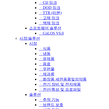
ㆍCIJ 잉크
ㆍDOD 잉크
ㆍTTR (리본)
ㆍ고체 잉크
ㆍ액체 잉크
소프트웨어 솔루션
ㆍCoLOS V6.0
시장/솔루션
시장
ㆍ식품
ㆍ냉동
ㆍ유제품
ㆍ음료
ㆍ우편물
ㆍ제과류
ㆍ화장품 세면용품및의약품
ㆍ전기 장비 및 전자제품
ㆍ전선/튜브 및 프로파일
솔루션
ㆍ추적 기능
ㆍ브랜드 보호