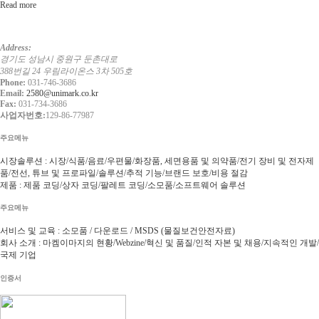
Read more
Address:
경기도 성남시 중원구 둔촌대로
388번길 24 우림라이온스 3차 505호
Phone:
031-746-3686
Email:
2580@unimark.co.kr
Fax:
031-734-3686
사업자번호:
129-86-77987
주요메뉴
시장솔루션 : 시장/식품/음료/우편물/화장품, 세면용품 및 의약품/전기 장비 및 전자제
품/전선, 튜브 및 프로파일/솔루션/추적 기능/브랜드 보호/비용 절감
제품 : 제품 코딩/상자 코딩/팔레트 코딩/소모품/소프트웨어 솔루션
주요메뉴
서비스 및 교육 : 소모품 / 다운로드 / MSDS (물질보건안전자료)
회사 소개 : 마켐이마지의 현황/Webzine/혁신 및 품질/인적 자본 및 채용/지속적인 개발/
국제 기업
인증서