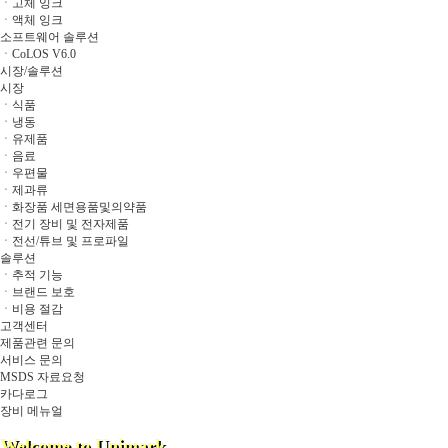
ㆍ고체 잉크
ㆍ액체 잉크
소프트웨어 솔루션
ㆍCoLOS V6.0
시장/솔루션
시장
ㆍ식품
ㆍ냉동
ㆍ유제품
ㆍ음료
ㆍ우편물
ㆍ제과류
ㆍ화장품 세면용품및의약품
ㆍ전기 장비 및 전자제품
ㆍ전선/튜브 및 프로파일
솔루션
ㆍ추적 기능
ㆍ브랜드 보호
ㆍ비용 절감
고객센터
제품관련 문의
서비스 문의
MSDS 자료요청
카다로그
장비 메뉴얼
Welcome to Unimark